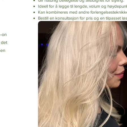
Gir naturlig bevegelse og allsidighet for styling.
Ideell for å legge til lengde, volum og høydepunk
Kan kombineres med andre forlengelsesteknikker 
Bestill en konsultasjon for pris og en tilpasset lø
p-on
 det
 en