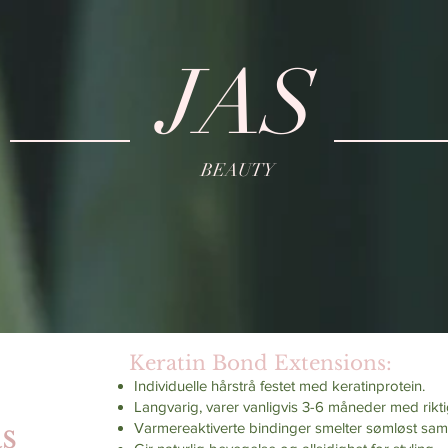
JAS
BEAUTY
Keratin Bond Extensions:
Individuelle hårstrå festet med keratinprotein.
Langvarig, varer vanligvis 3-6 måneder med rikti
s
Varmereaktiverte bindinger smelter sømløst sam