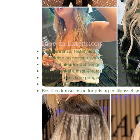
Tape-in Extensions:
Små hårtrenser festet med medisinsk tape.
Lettvektige og nesten usynlige, ideelle for fint ti
Varer 4-8 uker før det trengs en ny påføring.
Rask og enkel å installere, tar vanligvis mindre e
Kan gjenbrukes flere ganger med riktig pleie og
Passer for å legge til lengde og volum uten mye 
Bestill en konsultasjon for pris og en tilpasset lø