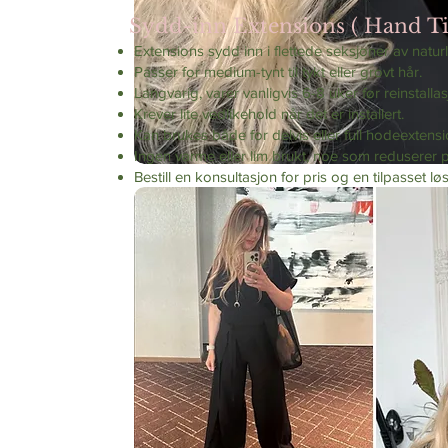
Sydd-inn Extensions ( Hand Ti
Extensions sydd inn i flettede seksjoner av naturl
Passer for medium-tynt til tykt eller grovt hår.
Langvarig, varer vanligvis 6-8 uker før reinstallas
Krever lite vedlikehold når det er installert.
Kan brukes både for delvis eller full hodeextensi
Ingen varme eller lim brukt, noe som reduserer p
Bestill en konsultasjon for pris og en tilpasset lø