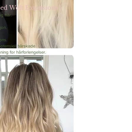
ed Weft Extensions )
ig hår.
jon.
ons.
otensiell hårskade.
sning for hårforlengelser.