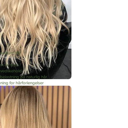
l medium hår.
nn en time.
 vedlikehold.
belastning på naturlig hår.
sning for hårforlengelser