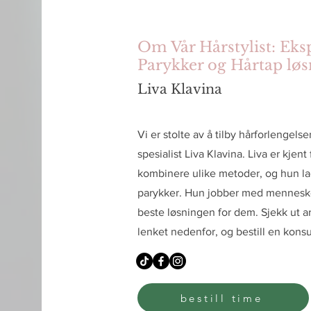
Om Vår Hårstylist: Eks
Parykker og Hårtap løs
Liva Klavina
Vi er stolte av å tilby hårforlengels
spesialist Liva Klavina. Liva er kjen
kombinere ulike metoder, og hun lag
parykker. Hun jobber med menneske
beste løsningen for dem. Sjekk ut a
lenket nedenfor, og bestill en konsu
bestill time